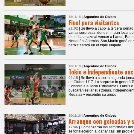
18/11/18
| Argentino de Clubes
Final para visitantes
21:02
| Se llevó a cabo la tercera jorn
varias sorpresas, donde ningún local pud
dio el batacazo al vencer a Lanus, Bah
Neuquén. Además, San Martín ganó en 
pero clasificó en el triple empate.
18/11/18
| Argentino de Clubes
Tokio e Independiente enc
02:15
| Se llevó a cabo la segunda jorn
de Clubes U17. La sorpresa la generó 
Concordia al local Estudiantes. Lanus e
buscarán sellar sus zonas. Independien
Regatas y encendió su grupo.
16/11/18
| Argentino de Clubes
Arranque con goleadas y s
17:46
| Comenzaron las semifinales del
se fortalecieron al ganar casi sin probl