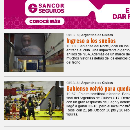
09/12/18
| Argentino de Clubes
Ingreso a los sueños
10:18
| Bahiense del Norte, local en lo
entrada al club. Una impactante giganto
anillos de NBA. Además de un marco de
muchos historias detrás de los elencos
del trono.
08/12/18
| Argentino de Clubes
Bahiense volvió para qued
19:57
| En otra semifinal infartante, Bah
final del Argentino de Clubes U17. Derro
con un gran respuesta de juego y defens
llegó a ganar 32-16, pero el local mostr
Rossi con 21 pts, Ott con 16 pts y 20 re
figuras.