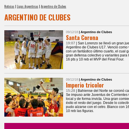
Noticias
|
Ligas Argentinas
|
Argentino de Clubes
ARGENTINO DE CLUBES
09/12/18
| Argentino de Clubes
Santa Corona
19:07
| San Lorenzo se llevó un gran j
Argentino de Clubes U17. Venció como vi
con un fantástico último cuarto, el cual
gran defensa colectivo y variantes para 
16 pts y 10 reb el MVP del Final Four.
09/12/18
| Argentino de Clubes
Imperio tricolor
15:28
| Bahiense del Norte se coronó c
Se impuso ante Juventus de Corrientes 6
local y de forma invicta. Una gran comie
éxito el resto del juego. Desde lo colectiv
pudo alzarse con el cetro. Blanco con 16
10 reb las figuras.