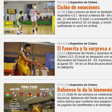
08/12/18
| Argentino de Clubes
Ciclón de emociones
17:32
| San Lorenzo se llevó un fantástic
Argentino U17. Venció a Atenas 88 - 84
pts, 11 rebotes y 5 asist. Lo acompañó Ga
azulgrana arrancó 32-14 abajo, y volvió 
sufrimiento lo cerró en el final.
08/12/18
| Argentino de Clubes
El favorito y la sorpresa a 
13:12
| Bahiense del Norte y Juventus d
Clubes U13. El local se despachó con una
Recreativo de Paraná 83 - 63. A primera 
al ganar 55 - 54 en un final de pura ten
la categoría.
07/12/18
| Argentino de Clubes
Bahiense le da la bienvenid
20:25
| Este fin de semana se celebrará
Nacional. Bahiense del Norte será el an
único elenco que contiene dos equipos 
se jugarán las semifinales y el domingo 