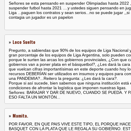
Señores se esta pensando en suspender Olimpiadas hasta 2022 
suspender futbol hasta 2021 ....y ustedes siguen pensando en jug
Liga ...paguen los contratos y sean serios...no se puede jugar ,,si
contagia un jugador es un papelon
»
Loco Suelto
Pregunto, a sabiendas que 90% de los equipos de Liga Nacional y
gran porcentaje de los equipos de Liga Argentina, solo pueden co
porque le surten las arcas los gobiernos provinciales, ¿Con que 
gobiernos van a poner plata en el básquetbol?, ¿Les dará la cara 
que vuelcan cifras importantísimas en este deporte cuando hoy lo
recursos DEBERÍAN ser utilizados en insumos y equipos para com
una PANDEMIA?...Reitero la pregunta: ¿Les dará la cara?.
Porque si así sucede, bien sabemos que ninguna institución está 
condiciones de afrontar la logística que imponen nuestras ligas.
Señores: BARAJAR Y DAR DE NUEVO, CUANDO SE PUEDA. Y 
ESO FALTA UN MONTÓN...
»
Mamita.
POR FAVOR, EN QUE PAIS VIVE ESTE TIPO, EL PORQUE HACE
BASQUET CON LA PLATA QUE LE REGALA SU GOBIERNO. EST