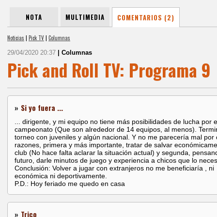
NOTA
MULTIMEDIA
COMENTARIOS (2)
Noticias
|
Pick TV
|
Columnas
29/04/2020 20:37
| Columnas
Pick and Roll TV: Programa 9
»
Si yo fuera ...
... dirigente, y mi equipo no tiene más posibilidades de lucha por e
campeonato (Que son alrededor de 14 equipos, al menos). Termin
torneo con juveniles y algún nacional. Y no me parecería mal por
razones, primera y más importante, tratar de salvar económicame
club (No hace falta aclarar la situación actual) y segunda, pensan
futuro, darle minutos de juego y experiencia a chicos que lo neces
Conclusión: Volver a jugar con extranjeros no me beneficiaría , ni
económica ni deportivamente.
P.D.: Hoy feriado me quedo en casa
»
Trico