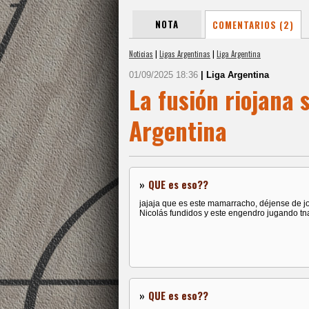
NOTA
COMENTARIOS (2)
Noticias
|
Ligas Argentinas
|
Liga Argentina
01/09/2025 18:36
| Liga Argentina
La fusión riojana 
Argentina
»
QUE es eso??
jajaja que es este mamarracho, déjense de jo
Nicolás fundidos y este engendro jugando tn
»
QUE es eso??