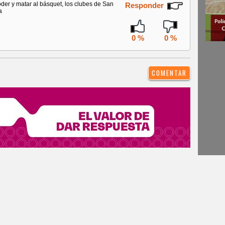
der y matar al básquet, los clubes de San
Responder
a
0 %
0 %