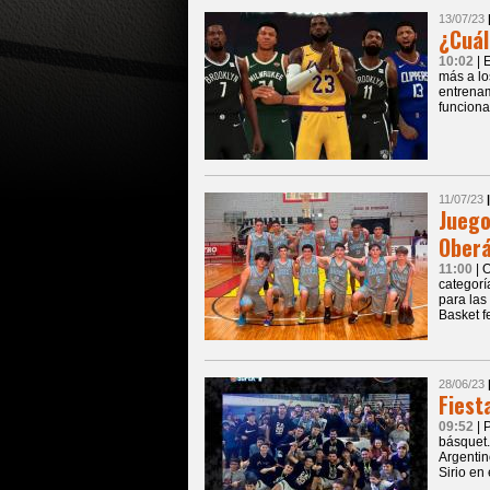
13/07/23
¿Cuál
10:02
| 
más a lo
entrenam
funciona
11/07/23
Juego
Ober
11:00
| 
categorí
para las
Basket f
28/06/23
Fiest
09:52
| 
básquet
Argentin
Sirio en