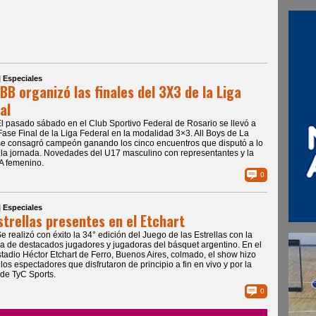
| Especiales
BB organizó las finales del 3X3 de la Liga
al
El pasado sábado en el Club Sportivo Federal de Rosario se llevó a
Fase Final de la Liga Federal en la modalidad 3×3. All Boys de La
e consagró campeón ganando los cinco encuentros que disputó a lo
 la jornada. Novedades del U17 masculino con representantes y la
A femenino.
0
| Especiales
strellas presentes en el Etchart
Se realizó con éxito la 34° edición del Juego de las Estrellas con la
a de destacados jugadores y jugadoras del básquet argentino. En el
stadio Héctor Etchart de Ferro, Buenos Aires, colmado, el show hizo
 los espectadores que disfrutaron de principio a fin en vivo y por la
 de TyC Sports.
0