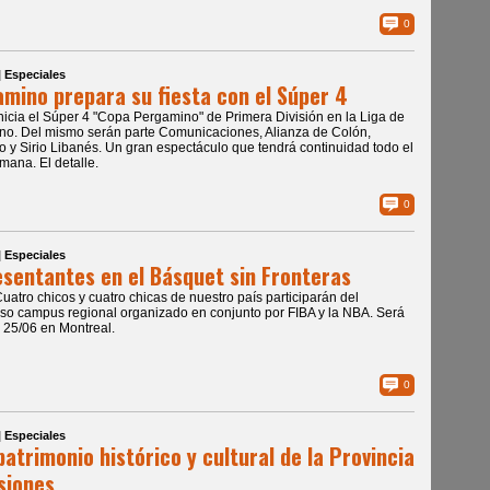
0
| Especiales
mino prepara su fiesta con el Súper 4
Inicia el Súper 4 "Copa Pergamino" de Primera División en la Liga de
o. Del mismo serán parte Comunicaciones, Alianza de Colón,
o y Sirio Libanés. Un gran espectáculo que tendrá continuidad todo el
emana. El detalle.
0
| Especiales
sentantes en el Básquet sin Fronteras
Cuatro chicos y cuatro chicas de nuestro país participarán del
oso campus regional organizado en conjunto por FIBA y la NBA. Será
l 25/06 en Montreal.
0
| Especiales
patrimonio histórico y cultural de la Provincia
siones