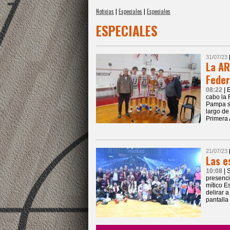
Noticias
|
Especiales
|
Especiales
ESPECIALES
31/07/23
La AR
Feder
08:22
| 
cabo la 
Pampa s
largo de
Primera 
21/07/23
Las e
10:08
| 
presenci
mítico E
delirar a
pantalla