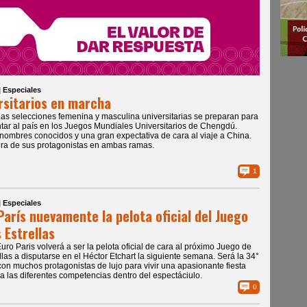
| Especiales
rsitarios en marcha
Las selecciones femenina y masculina universitarias se preparan para
tar al país en los Juegos Mundiales Universitarios de Chengdú.
ombres conocidos y una gran expectativa de cara al viaje a China.
ra de sus protagonistas en ambas ramas.
1
| Especiales
París nuevamente la pelota oficial del Juego
s Estrellas
Euro Paris volverá a ser la pelota oficial de cara al próximo Juego de
ellas a disputarse en el Héctor Etchart la siguiente semana. Será la 34°
con muchos protagonistas de lujo para vivir una apasionante fiesta
 las diferentes competencias dentro del espectáciulo.
0