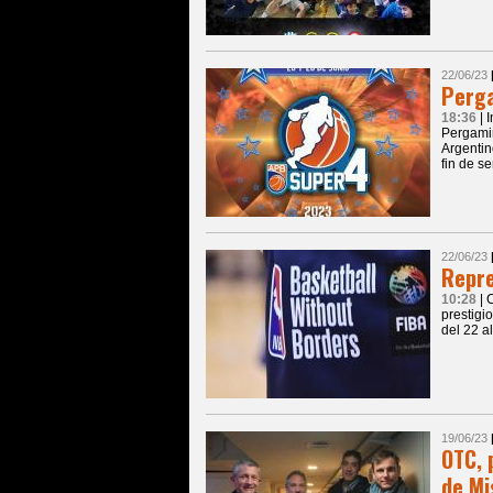
22/06/23
Perga
18:36
| 
Pergamin
Argentin
fin de s
22/06/23
Repre
10:28
| 
prestigi
del 22 a
19/06/23
OTC, 
de Mi