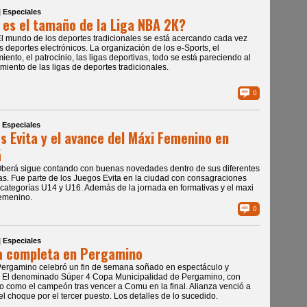
| Especiales
 es el tamaño de la Liga NBA 2K?
El mundo de los deportes tradicionales se está acercando cada vez
s deportes electrónicos. La organización de los e-Sports, el
iento, el patrocinio, las ligas deportivas, todo se está pareciendo al
miento de las ligas de deportes tradicionales.
0
| Especiales
s Evita y el avance del Máxi Femenino en
á
Oberá sigue contando con buenas novedades dentro de sus diferentes
as. Fue parte de los Juegos Evita en la ciudad con consagraciones
 categorías U14 y U16. Además de la jornada en formativas y el maxi
emenino.
0
| Especiales
a completa en Pergamino
Pergamino celebró un fin de semana soñado en espectáculo y
. El denominado Súper 4 Copa Municipalidad de Pergamino, con
o como el campeón tras vencer a Comu en la final. Alianza venció a
 el choque por el tercer puesto. Los detalles de lo sucedido.