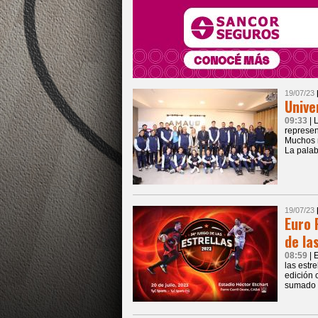
19/07/23
Unive
09:33
| 
represen
Muchos n
La palab
19/07/23
Euro 
de la
08:59
| 
las estr
edición 
sumado a